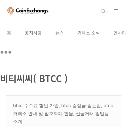
본문 바로가기
홈
공지사항
뉴스
거래소 소식
인사이
비티씨씨( BTCC )
btcc 수수료 할인 가입, btcc 증점금 받는법, btcc
거래소 안내 및 암호화폐 현물, 선물거래 방법등
소개