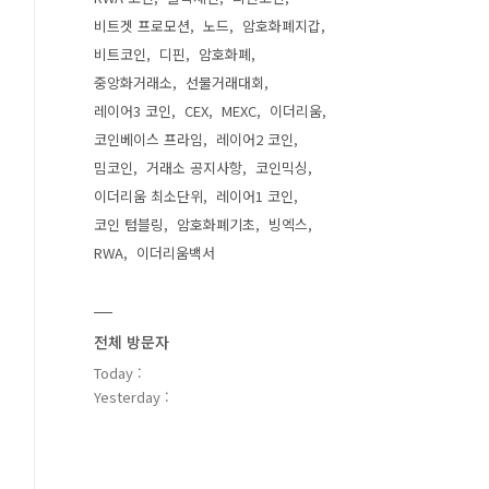
비트겟 프로모션
노드
암호화폐지갑
비트코인
디핀
암호화폐
중앙화거래소
선물거래대회
레이어3 코인
CEX
MEXC
이더리움
코인베이스 프라임
레이어2 코인
밈코인
거래소 공지사항
코인믹싱
이더리움 최소단위
레이어1 코인
코인 텀블링
암호화폐기초
빙엑스
RWA
이더리움백서
전체 방문자
Today :
Yesterday :